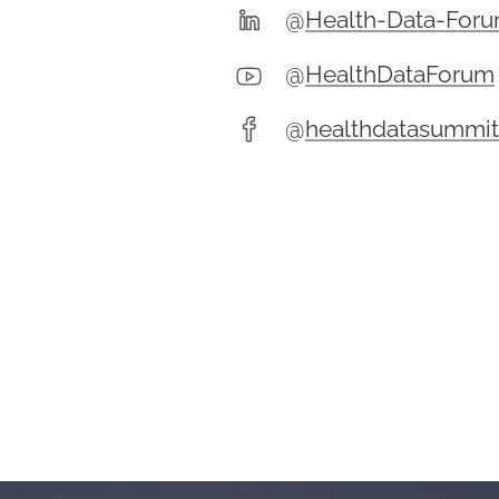
@
Health-Data-For
@
HealthDataForum
@
healthdatasummit