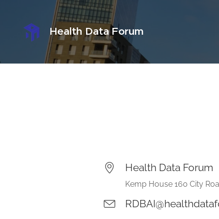
Health Data Forum
Health Data Forum
Kemp House 160 City Roa
RDBAI@healthdataf