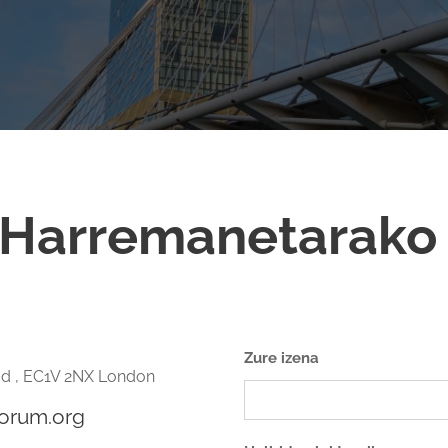
Harremanetarak
Zure izena
d , EC1V 2NX London
orum.org