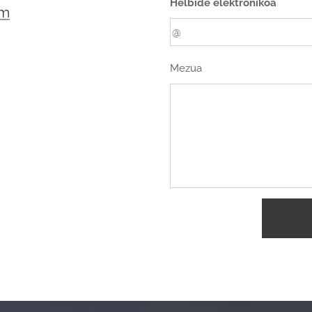
Helbide elektronikoa
um
Mezua