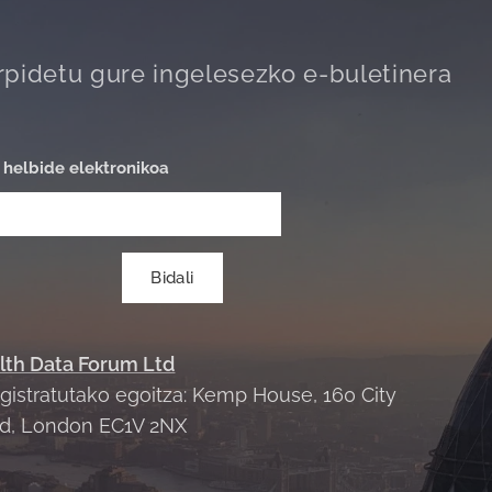
rpidetu gure ingelesezko e-buletinera
 helbide elektronikoa
Bidali
lth Data Forum Ltd
egistratutako egoitza: Kemp House, 160 City
d, London EC1V 2NX