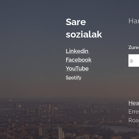
Sare
Ha
sozialak
Zure
Linkedin
Facebook
YouTube
Spotify
Hea
Err
Roa