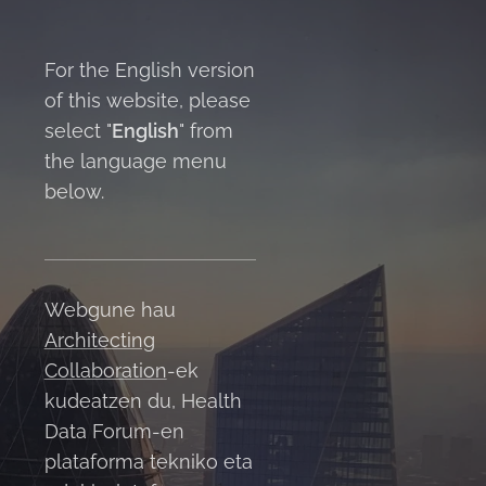
For the English version
of this website, please
select "
English
" from
the language menu
below.
Webgune hau
Architecting
Collaboration
-ek
kudeatzen du, Health
Data Forum-en
plataforma tekniko eta