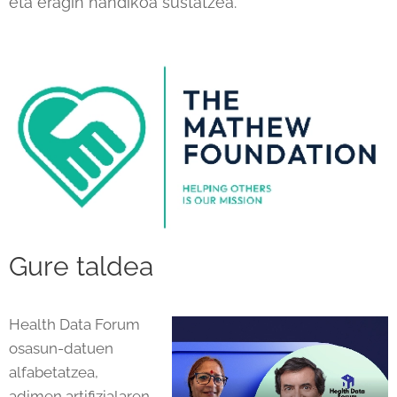
eta eragin handikoa sustatzea.
Gure taldea
Health Data Forum
osasun-datuen
alfabetatzea,
adimen artifizialaren