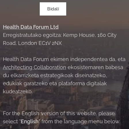
Bidali
Health Data Forum Ltd
Erregistratutako egoitza: Kemp House, 160 City
Road, London EC1V 2NX
Health Data Forum ekimen independentea da, eta
Architecting Collaboration
ekosistemaren babesa
du elkarrizketa estrategikoak diseinatzeko,
edukiak garatzeko eta plataforma digitalak
kudeatzeko.
For the English version of this website, please
select "
English
" from the language menu below.