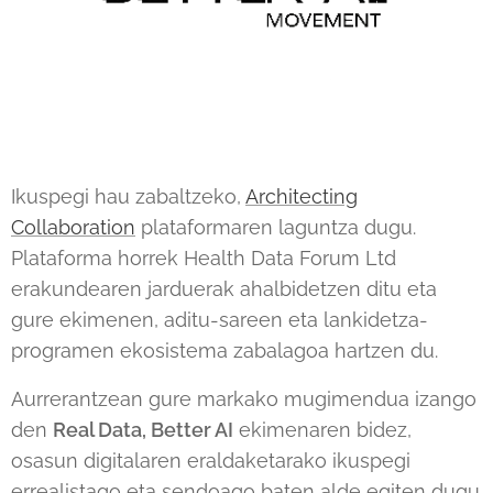
Ikuspegi hau zabaltzeko,
Architecting
Collaboration
plataformaren laguntza dugu.
Plataforma horrek Health Data Forum Ltd
erakundearen jarduerak ahalbidetzen ditu eta
gure ekimenen, aditu-sareen eta lankidetza-
programen ekosistema zabalagoa hartzen du.
Aurrerantzean gure markako mugimendua izango
den
Real Data, Better AI
ekimenaren bidez,
osasun digitalaren eraldaketarako ikuspegi
errealistago eta sendoago baten alde egiten dugu