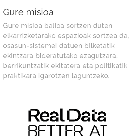
Gure misioa
Gure misioa balioa sortzen duten
elkarrizketarako espazioak sortzea da,
osasun-sistemei datuen bilketatik
ekintzara bideratutako ezagutzara,
berrikuntzatik ekitatera eta politikatik
praktikara igarotzen laguntzeko.