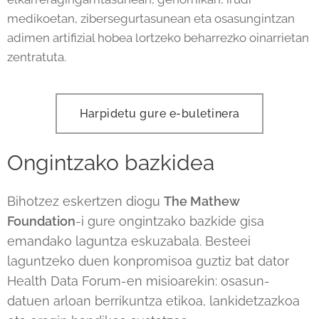
medikoetan, zibersegurtasunean eta osasungintzan
adimen artifizial hobea lortzeko beharrezko oinarrietan
zentratuta.
Harpidetu gure e-buletinera
Ongintzako bazkidea
Bihotzez eskertzen diogu
The Mathew
Foundation
-i gure ongintzako bazkide gisa
emandako laguntza eskuzabala. Besteei
laguntzeko duen konpromisoa guztiz bat dator
Health Data Forum-en misioarekin: osasun-
datuen arloan berrikuntza etikoa, lankidetzazkoa