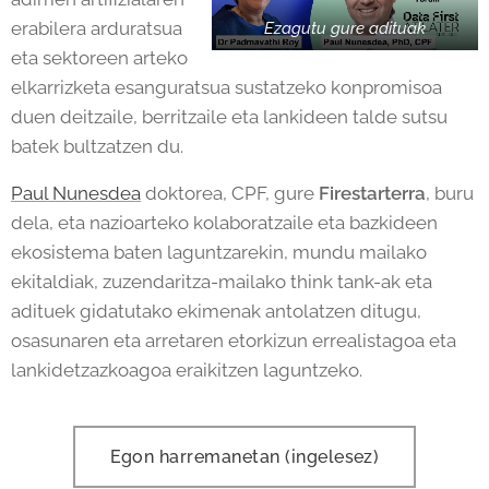
erabilera arduratsua
Ezagutu gure adituak
eta sektoreen arteko
elkarrizketa esanguratsua sustatzeko konpromisoa
duen deitzaile, berritzaile eta lankideen talde sutsu
batek bultzatzen du.
Paul Nunesdea
doktorea, CPF, gure
Firestarterra
, buru
dela, eta nazioarteko kolaboratzaile eta bazkideen
ekosistema baten laguntzarekin, mundu mailako
ekitaldiak, zuzendaritza-mailako think tank-ak eta
adituek gidatutako ekimenak antolatzen ditugu,
osasunaren eta arretaren etorkizun errealistagoa eta
lankidetzazkoagoa eraikitzen laguntzeko.
Egon harremanetan (ingelesez)