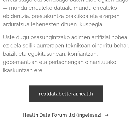
— mundu errealeko datuak, mundu errealeko
ebidentzia, prestakuntza praktikoa eta ezarpen
arduratsua lehenesten dituen ikuspegia.
Uste dugu osasungintzako adimen artifizial hobea
ez dela soilik aurrerapen teknikoan oinarritu behar,
baizik eta egokitasunean, konfiantzan,
gobernantzan eta pertsonengan oinarritutako
ikaskuntzan ere.
realdatabetterai.health
Health Data Forum ltd (ingelesez)