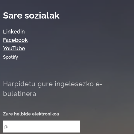
Sare sozialak
Linkedin
Facebook
YouTube
Spotify
Harpidetu gure ingelesezko e-
buletinera
Zure helbide elektronikoa