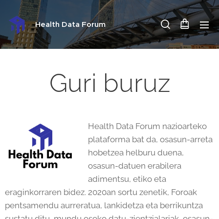
Health Data Forum
Guri buruz
Health Data Forum nazioarteko
plataforma bat da, osasun-arreta
hobetzea helburu duena,
osasun-datuen erabilera
adimentsu, etiko eta
eraginkorraren bidez. 2020an sortu zenetik, Foroak
pentsamendu aurreratua, lankidetza eta berrikuntza
sustatu ditu, mundu osoko datu-zientzialariak, osasun-