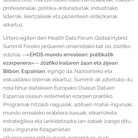
profesionalak, politika-arduradunak, industriako
liderrak, ikertzaileak eta pazienteen ordezkariak
elkartuz.
Urtero egiten den Health Data Forum Global Hybrid
Summit Foroko jardueren oinarrietako bat da. 2026ko
edizioa —
«EHDS mundu errealean: politikatik
ezarpenera»
—
2026ko irailaren 24an eta 25ean
Bilbon, Espainian
, egingo da. Nazioarteko eta
eskualdeko liderrak elkartuz, Summit-ak aztertuko du
nola bihur daitekeen Europako Osasun Datuen
Esparrua osasun-sistemetan ezarpen praktiko.
Programak hitzaldi nagusiak, adituen mahai-inguruak,
mundu errealeko erabilera-kasuak, elkarrizketa
estrategikoa eta lankidetzazko lan-saioak izango ditu,
datu-ingurune fidagarrietan,
elkarreragingarritasunean, genomikan, irudi